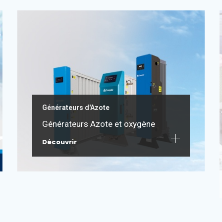
r
e
g
a
r
d
s
Générateurs d'Azote
t
Générateurs Azote et oxygène
o
Découvrir
s
l
e
e
p