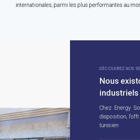
internationales, parmi les plus performantes au mo
w
h
o
s
e
l
DÉCOUVREZ NOS SE
l
Nous exist
s
t
industriels
h
Chez Energy So
e
disposition, l’o
b
tunisien
e
s