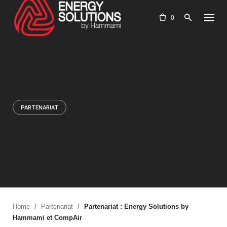
Skip
to
0
content
PARTENARIAT
Home
/
Partenariat
/
Partenariat : Energy Solutions by
Hammami et CompAir